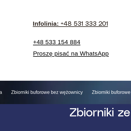
Infolinia:​
+48 531 333 201
+48 533 154 884
Proszę pisać na WhatsApp
a
Zbiorniki buforowe bez wężownicy
Zbiorniki buforow
Zbiorniki z