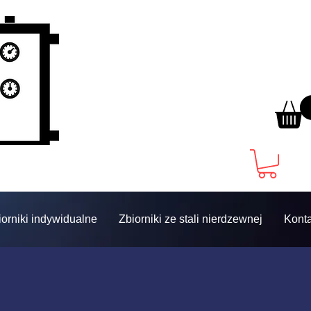
iorniki indywidualne
Zbiorniki ze stali nierdzewnej
Konta