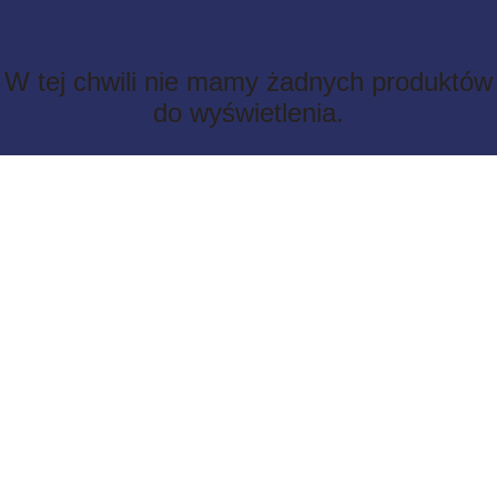
W tej chwili nie mamy żadnych produktów
do wyświetlenia.
airysmetal@gmail.com
+48 533 154 884
Proszę dzwonić na telefon: +48 531