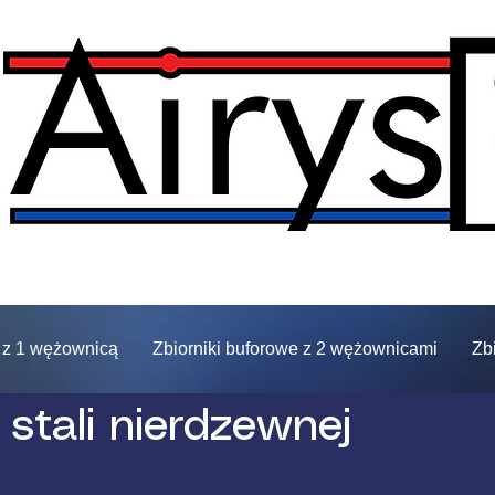
e z 1 wężownicą
Zbiorniki buforowe z 2 wężownicami
Zb
e stali nierdzewnej