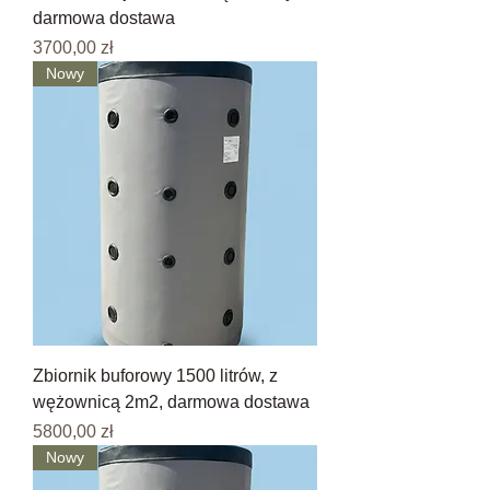
darmowa dostawa
Cena
3700,00 zł
Nowy
Zbiornik buforowy 1500 litrów, z
wężownicą 2m2, darmowa dostawa
Cena
5800,00 zł
Nowy