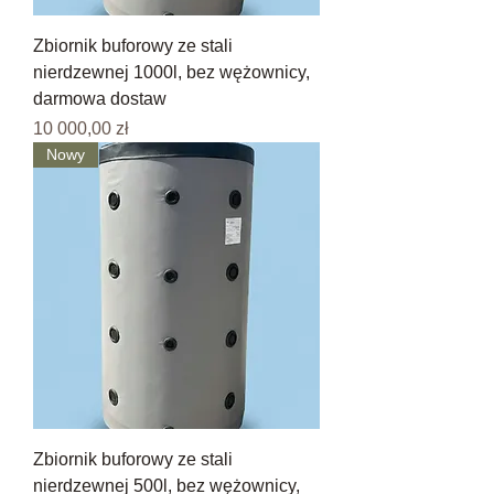
Zbiornik buforowy ze stali
nierdzewnej 1000l, bez wężownicy,
darmowa dostaw
Cena
10 000,00 zł
Nowy
Zbiornik buforowy ze stali
nierdzewnej 500l, bez wężownicy,