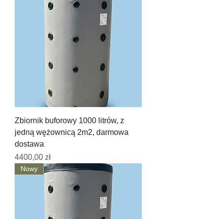
Zbiornik buforowy 1000 litrów, z
jedną wężownicą 2m2, darmowa
dostawa
Cena
4400,00 zł
Nowy