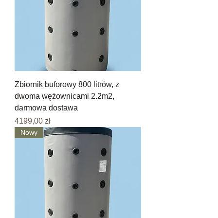
Zbiornik buforowy 800 litrów, z
dwoma wężownicami 2.2m2,
darmowa dostawa
Cena
4199,00 zł
Nowy