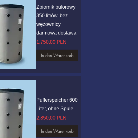
Zbiornik buforowy
350 litrów, bez
wężownicy,
darmowa dostawa
Preis
1.750,00 PLN
In den Warenkorb
hnellansicht
Pufferspeicher 600
Liter, ohne Spule
Preis
2.850,00 PLN
In den Warenkorb