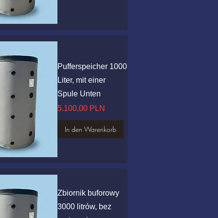
hnellansicht
Pufferspeicher 1000
Liter, mit einer
Spule Unten
Preis
5.100,00 PLN
In den Warenkorb
hnellansicht
Zbiornik buforowy
3000 litrów, bez