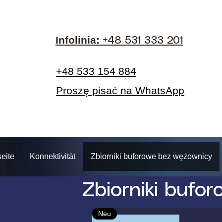
Infolinia:​
+48 531 333 201
+48 533 154 884
Proszę pisać na WhatsApp
eite
Konnektivität
Zbiorniki buforowe bez wężownicy
Zbiorniki bufo
Neu