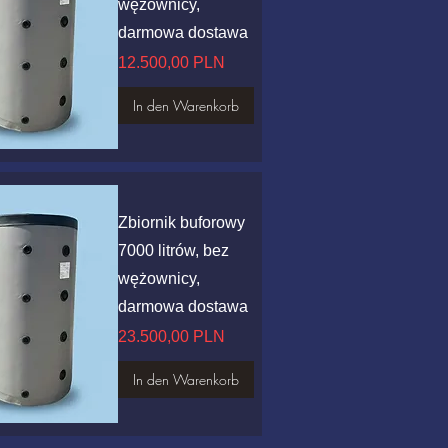
wężownicy,
darmowa dostawa
Preis
12.500,00 PLN
In den Warenkorb
hnellansicht
Zbiornik buforowy
7000 litrów, bez
wężownicy,
darmowa dostawa
Preis
23.500,00 PLN
In den Warenkorb