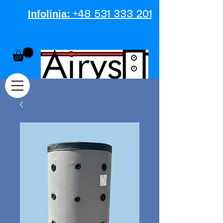
Infolinia:​
+48 531 333 201