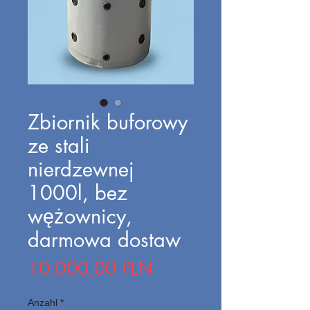
Zbiornik buforowy
ze stali
nierdzewnej
1000l, bez
wężownicy,
darmowa dostaw
Preis
10.000,00 PLN
Anzahl
*