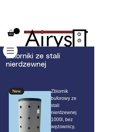
Helpline:​
+48 531 333 201
Zbiorniki ze stali
nierdzewnej
New
Zbiornik
buforowy ze
stali
nierdzewnej
1000l, bez
wężownicy,